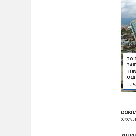
ΤΟ 
ΤΑΪ
ΤΗΝ
ΘΩΡ
15/02
DOKI
03/07/20
ΥΠΟΔΟ