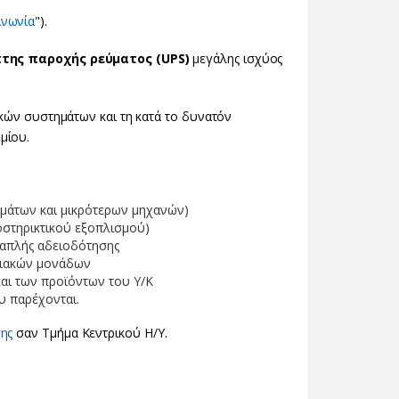
ινωνία
").
της παροχής ρεύματος (UPS)
μεγάλης ισχύος
ικών συστημάτων και τη κατά το δυνατόν
μίου.
ημάτων και μικρότερων μηχανών)
στηρικτικού εξοπλισμού)
λαπλής αδειοδότησης
ημιακών μονάδων
αι των προϊόντων του Υ/Κ
υ παρέχονται.
ης
σαν Τμήμα Κεντρικού Η/Υ.