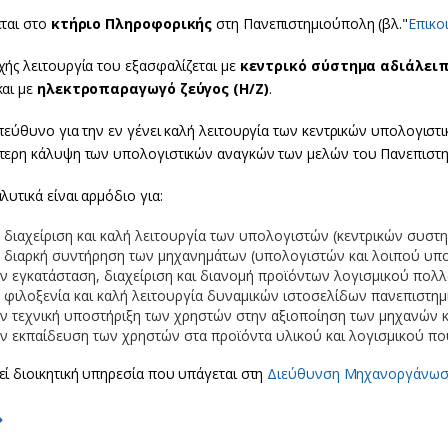
ται στο
κτήριο Πληροφορικής
στη Πανεπιστημιούπολη (βλ."
Επικο
χής λειτουργία του εξασφαλίζεται με
κεντρικό σύστημα αδιάλειπ
και με
ηλεκτροπαραγωγό ζεύγος (Η/Ζ)
.
πεύθυνο για την εν γένει καλή λειτουργία των κεντρικών υπολογιστ
τερη κάλυψη των υπολογιστικών αναγκών των μελών του Πανεπιστη
λυτικά είναι αρμόδιο για:
 διαχείριση και καλή λειτουργία των υπολογιστών (κεντρικών συστ
 διαρκή συντήρηση των μηχανημάτων (υπολογιστών και λοιπού υπο
ν εγκατάσταση, διαχείριση και διανομή προϊόντων λογισμικού πολ
 φιλοξενία και καλή λειτουργία δυναμικών ιστοσελίδων πανεπιστ
ν τεχνική υποστήριξη των χρηστών στην αξιοποίηση των μηχανών κ
ν εκπαίδευση των χρηστών στα προϊόντα υλικού και λογισμικού πο
εί διοικητική υπηρεσία που υπάγεται στη
Διεύθυνση Μηχανοργάνωσ